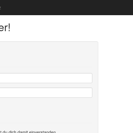
z
er!
t du dich damit einverstanden.