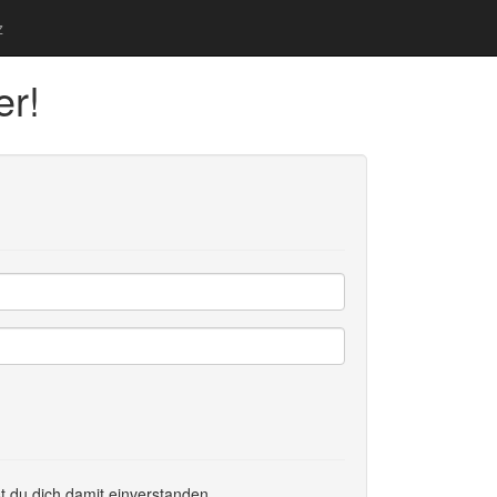
z
er!
t du dich damit einverstanden.